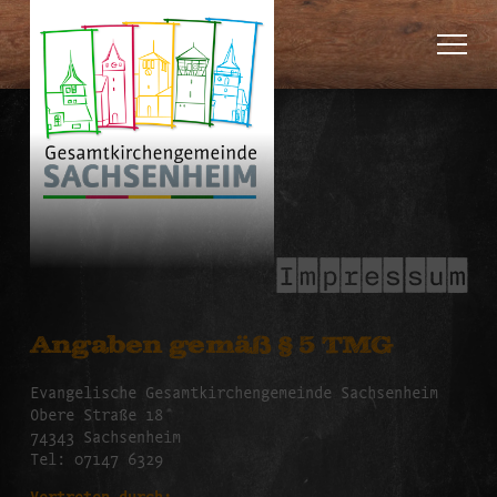
Impressum
Angaben gemäß § 5 TMG
Evangelische Gesamtkirchengemeinde Sachsenheim
Obere Straße 18
74343 Sachsenheim
Tel: 07147 6329
Vertreten durch: