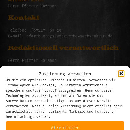
Herrn Pfarrer Hofmann
Kontakt
Telefon: (07147) 63 29
E-Mail: pfarrbuero@stadtkirche-sachsenheim.de
Redaktionell verantwortlich
Herrn Pfarrer Hofmann
Verbraucher­streit­
Zustimmung verwalten
beilegung/Universal­
Um dir ein optimales Erlebnis zu bieten, verwenden wir
Technologien wie Cookies, um Geräteinformationen zu
schlichtungs­stelle
speichern und/oder darauf zuzugreifen. Wenn du diesen
Technologien zustimmst, können wir Daten wie das
Surfverhalten oder eindeutige IDs auf dieser Website
Wir sind nicht bereit oder verpflichtet, an
verarbeiten. Wenn du deine Zustimmung nicht erteilst oder
Streitbeilegungsverfahren vor einer
zurückziehst, können bestimmte Merkmale und Funktionen
Verbraucherschlichtungsstelle teilzunehmen.
beeinträchtigt werden.
Quelle:
e-recht24.de
Akzeptieren