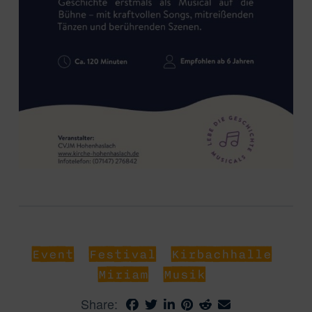
Event
Festival
Kirbachhalle
Miriam
Musik
Share: