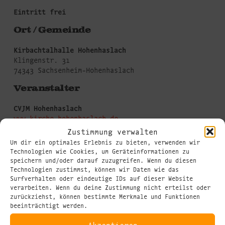
Eintritt frei
Ort / Gemeinde
Kirbachtalhalle Hohenhaslach
Klingenstr. 31
74343 Sachsenheim-Hohenhaslach
Veranstalter
CVJM Hohenhaslach
www.kirche-hohenhaslach.de
Infotelefon: (07147) 276842
Zustimmung verwalten
Um dir ein optimales Erlebnis zu bieten, verwenden wir
Herzliche Einladung
Technologien wie Cookies, um Geräteinformationen zu
speichern und/oder darauf zuzugreifen. Wenn du diesen
Technologien zustimmst, können wir Daten wie das
Mirjam, ein aufgewecktes, junges Mädchen, wächst
Surfverhalten oder eindeutige IDs auf dieser Website
im alten Ägypten auf – einem Land voller
verarbeiten. Wenn du deine Zustimmung nicht erteilst oder
Schönheit, Macht und Reichtum. Seit Generationen
zurückziehst, können bestimmte Merkmale und Funktionen
lebt ihre Familie im Schatten der Pharaonen. Doch
beeinträchtigt werden.
hinter den ägyptischen Prunkbauten weht
mittlerweile ein ganz anderer Wind. Misstrauen
Akzeptieren