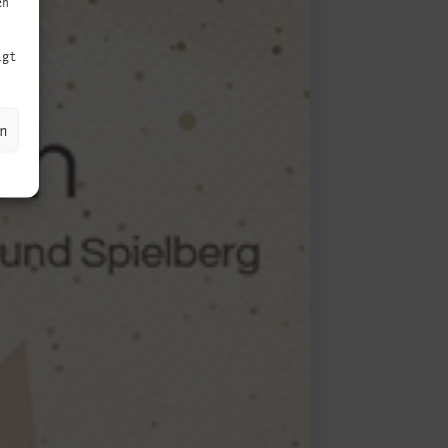
en
igt
n