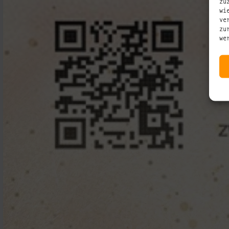
zu
wi
ve
zu
we