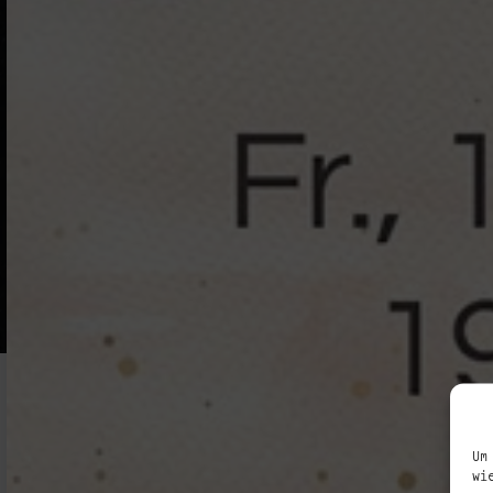
Um
wi