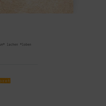
um* lachen *loben
brot