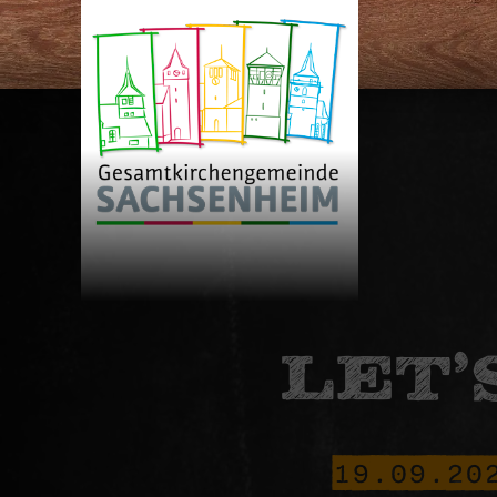
LET’
19.09.20